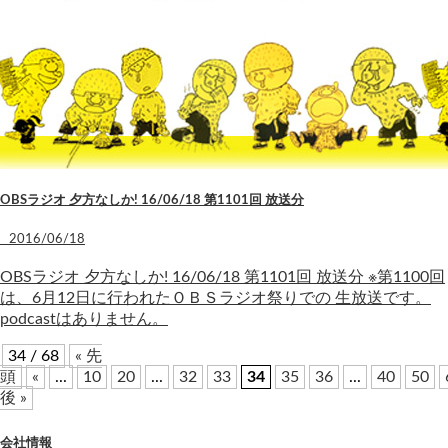
OBSラジオ 夕方なしか! 16/06/18 第1101回 放送分
2016/06/18
OBSラジオ 夕方なしか! 16/06/18 第1101回 放送分 ※第1100回
は、6月12日に行われたＯＢＳラジオ祭りでの 生放送です。
podcastはありません。
34 / 68
« 先
頭
«
...
10
20
...
32
33
34
35
36
...
40
50
後 »
会社情報