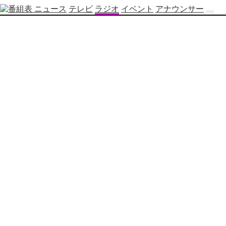
ニュース
テレビ
ラジオ
イベント
アナウンサー
テ
レ
ビ
番
組
表
OBS
制
作
番
組