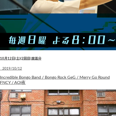
10月12日(土)(2回目)放送分
2019/10/12
Incredible Bongo Band / Bongo Rock GeG / Merry Go Round
FNCY / AOI夜