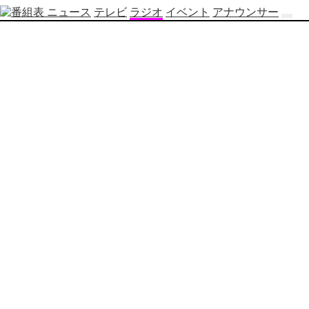
ニュース
テレビ
ラジオ
イベント
アナウンサー
テ
レ
ビ
番
組
表
OBS
制
作
番
組