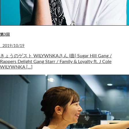
第3回
2019/10/19
きょうのゲスト WILYWNKAさん (曲) Sugar Hill Gang /
Rappers Delight Gang Starr / Family & Loyalty ft. J Cole
WILYWNKA […]