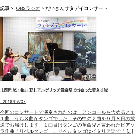
記事 >
OBSラジオ
>
だいぎんサタデイコンサート
【西田 悠・物井 彩】アルゲリッチ音楽祭で出会った若き才能
2018/09/07
今回のコンサートで演奏されたのは、アンコールを含めると１
１曲。うち３曲がタンゴでした。その中の２曲を９月８日の放
送でお届けします。１曲目はタンゴの革命児と言われたピアソ
ラ作曲「リベルタンゴ」。リベルタンゴはイタリア語で「 […]