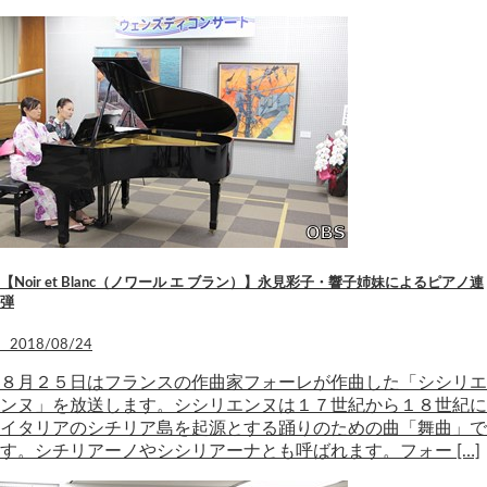
【Noir et Blanc（ノワール エ ブラン）】永見彩子・響子姉妹によるピアノ連
弾
2018/08/24
８月２５日はフランスの作曲家フォーレが作曲した「シシリエ
ンヌ」を放送します。シシリエンヌは１７世紀から１８世紀に
イタリアのシチリア島を起源とする踊りのための曲「舞曲」で
す。シチリアーノやシシリアーナとも呼ばれます。フォー […]