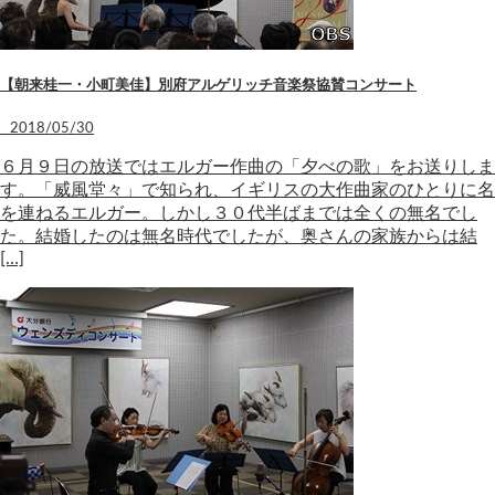
【朝来桂一・小町美佳】別府アルゲリッチ音楽祭協賛コンサート
2018/05/30
６月９日の放送ではエルガー作曲の「夕べの歌」をお送りしま
す。「威風堂々」で知られ、イギリスの大作曲家のひとりに名
を連ねるエルガー。しかし３０代半ばまでは全くの無名でし
た。結婚したのは無名時代でしたが、奥さんの家族からは結
[…]