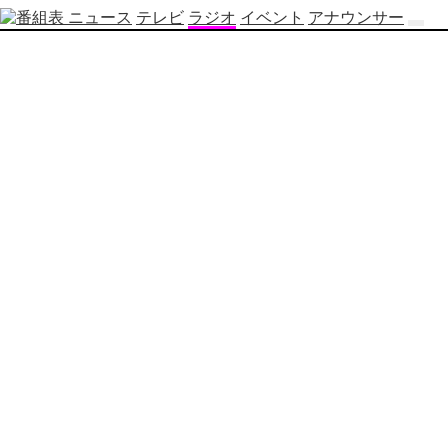
ニュース
テレビ
ラジオ
イベント
アナウンサー
テ
レ
ビ
番
組
表
OBS
制
作
番
組