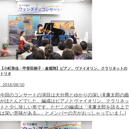
【小町美佳・甲斐田柳子・倉堀翔】ピアノ、ヴァイオリン、クラリネットの
トリオ
2018/08/10
今回のコンサートの演目は大分県とゆかりの深い滝廉太郎の曲
がほとんどでした。編成はピアノとヴァイオリン、クラリネッ
トと少し珍しい形です。ただこの編成は「滝廉太郎を語る上で
は深い意味がある…」とメンバーの方がおっしゃっていま […]