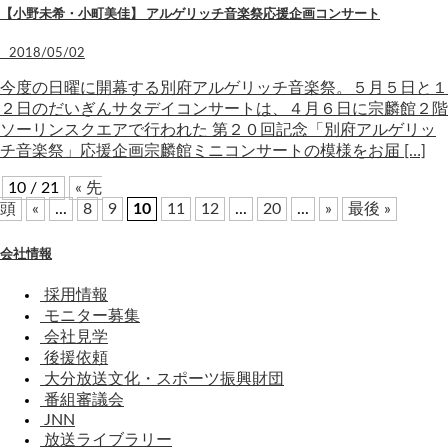
【小野未希・小町美佳】 アルゲリッチ音楽祭応援企画コンサート
2018/05/02
今度の日曜に開幕する別府アルゲリッチ音楽祭。５月５日と１
２日のだいぎんサタデイコンサートは、４月６日に宗麟館２階
ソーリンスクエアで行われた 第２０回記念「別府アルゲリッ
チ音楽祭」応援企画宗麟館ミニコンサートの模様をお届 […]
10 / 21
« 先
頭
«
...
8
9
10
11
12
...
20
...
»
最後 »
会社情報
採用情報
モニター募集
会社見学
後援依頼
大分放送文化・スポーツ振興財団
番組審議会
JNN
放送ライブラリー