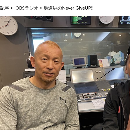
記事 >
OBSラジオ
>
廣道純のNever GiveUP!!