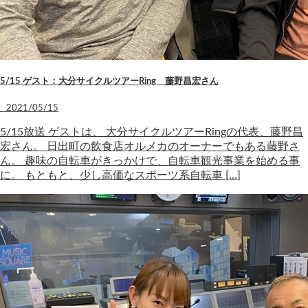
5/15 ゲスト：大分サイクルツアーRing 藤野昌宏さん
2021/05/15
5/15放送 ゲストは、 大分サイクルツアーRingの代表、藤野昌
宏さん。 日出町の飲食店オルメカのオーナーでもある藤野さ
ん。 趣味の自転車がきっかけで、自転車観光事業を始める事
に。 もともと、少し高価なスポーツ系自転車 […]