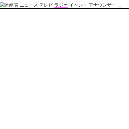
ニュース
テレビ
ラジオ
イベント
アナウンサー
テ
レ
ビ
番
組
表
OBS
制
作
番
組