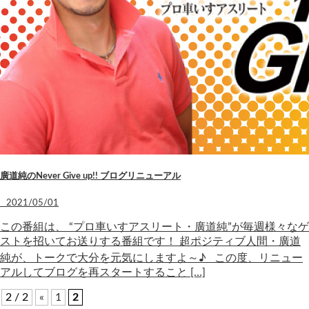
廣道純のNever Give up!! ブログリニューアル
2021/05/01
この番組は、 “プロ車いすアスリート・廣道純”が毎週様々なゲ
ストを招いてお送りする番組です！ 超ポジティブ人間・廣道
純が、トークで大分を元気にしますよ～♪ この度、リニュー
アルしてブログを再スタートすること […]
2 / 2
«
1
2