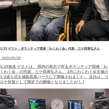
5/29 ゲスト：ボランティア団体「わくわく会」代表 三ケ田将弘さん
2021/05/29
5/29放送 ゲストは、 県内の有志で作るボランティア団体「わ
くわく会」の代表、三ケ田将弘さん。 3月にわくわく会主催の
1/2成人式を城島高原パークにて開催されました。 当日は、コ
ロナ対策として限定での開催となりましたが […]