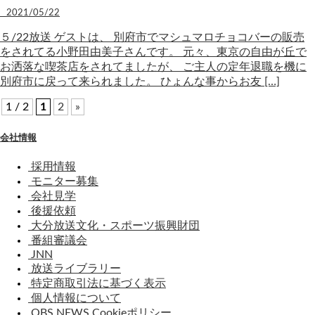
2021/05/22
５/22放送 ゲストは、 別府市でマシュマロチョコバーの販売
をされてる小野田由美子さんです。 元々、東京の自由が丘で
お洒落な喫茶店をされてましたが、 ご主人の定年退職を機に
別府市に戻って来られました。 ひょんな事からお友 […]
1 / 2
1
2
»
会社情報
採用情報
モニター募集
会社見学
後援依頼
大分放送文化・スポーツ振興財団
番組審議会
JNN
放送ライブラリー
特定商取引法に基づく表示
個人情報について
OBS NEWS Cookieポリシー