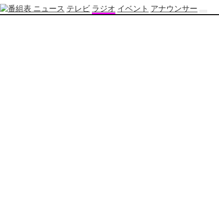
ニュース
テレビ
ラジオ
イベント
アナウンサー
テ
レ
ビ
番
組
表
OBS
制
作
番
組