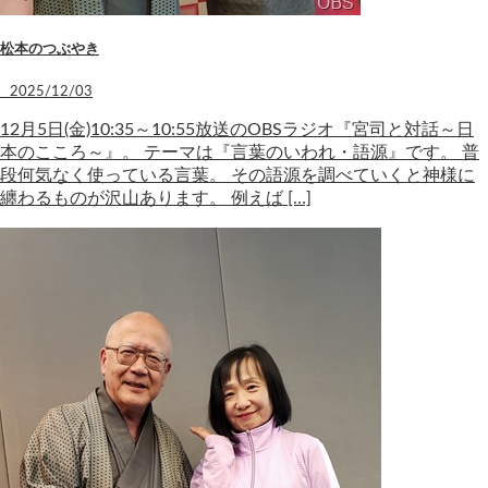
松本のつぶやき
2025/12/03
12月5日(金)10:35～10:55放送のOBSラジオ『宮司と対話～日
本のこころ～』。 テーマは『言葉のいわれ・語源』です。 普
段何気なく使っている言葉。 その語源を調べていくと神様に
纏わるものが沢山あります。 例えば […]