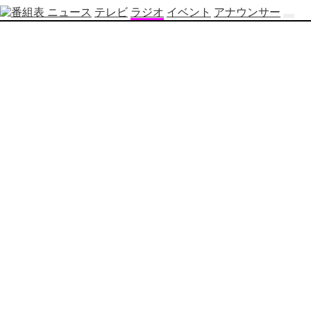
ニュース
テレビ
ラジオ
イベント
アナウンサー
テ
レ
ビ
番
組
表
OBS
制
作
番
組