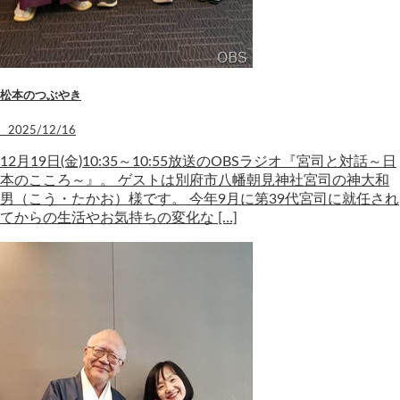
松本のつぶやき
2025/12/16
12月19日(金)10:35～10:55放送のOBSラジオ『宮司と対話～日
本のこころ～』。 ゲストは別府市八幡朝見神社宮司の神大和
男（こう・たかお）様です。 今年9月に第39代宮司に就任され
てからの生活やお気持ちの変化な […]