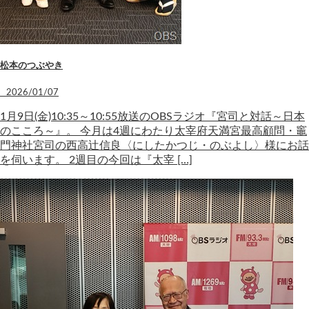
松本のつぶやき
2026/01/07
1月9日(金)10:35～10:55放送のOBSラジオ『宮司と対話～日本
のこころ～』。 今月は4週にわたり太宰府天満宮最高顧問・竈
門神社宮司の西高辻信良〈にしたかつじ・のぶよし〉様にお話
を伺います。 2週目の今回は『太宰 […]