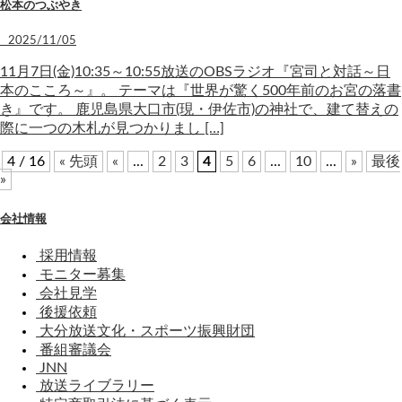
松本のつぶやき
2025/11/05
11月7日(金)10:35～10:55放送のOBSラジオ『宮司と対話～日
本のこころ～』。 テーマは『世界が驚く500年前のお宮の落書
き』です。 鹿児島県大口市(現・伊佐市)の神社で、建て替えの
際に一つの木札が見つかりまし […]
4 / 16
« 先頭
«
...
2
3
4
5
6
...
10
...
»
最後
»
会社情報
採用情報
モニター募集
会社見学
後援依頼
大分放送文化・スポーツ振興財団
番組審議会
JNN
放送ライブラリー