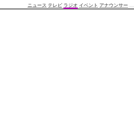
ニュース
テレビ
ラジオ
イベント
アナウンサー
テ
レ
ビ
番
組
表
OBS
制
作
番
組