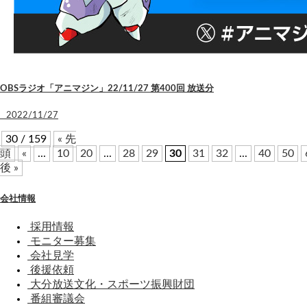
OBSラジオ「アニマジン」22/11/27 第400回 放送分
2022/11/27
30 / 159
« 先
頭
«
...
10
20
...
28
29
30
31
32
...
40
50
後 »
会社情報
採用情報
モニター募集
会社見学
後援依頼
大分放送文化・スポーツ振興財団
番組審議会