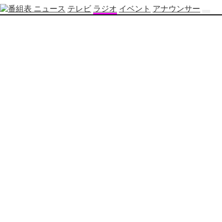
ニュース
テレビ
ラジオ
イベント
アナウンサー
テ
レ
ビ
番
組
表
OBS
制
作
番
組