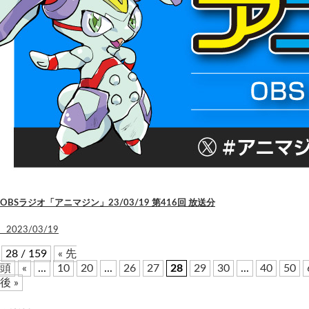
OBSラジオ「アニマジン」23/03/19 第416回 放送分
2023/03/19
28 / 159
« 先
頭
«
...
10
20
...
26
27
28
29
30
...
40
50
後 »