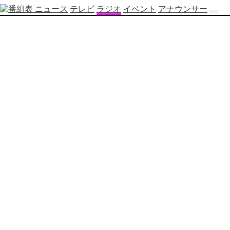
ニュース
テレビ
ラジオ
イベント
アナウンサー
テ
レ
ビ
番
組
表
OBS
制
作
番
組