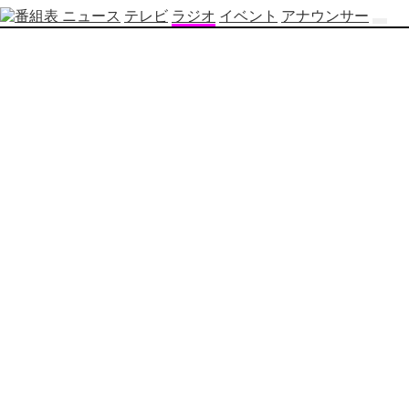
ニュース
テレビ
ラジオ
イベント
アナウンサー
テ
レ
ビ
番
組
表
OBS
制
作
番
組