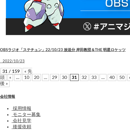
OBSラジオ「ステチュン」22/10/23 放送分 岸田教団＆THE 明星ロケッツ
2022/10/23
31 / 159
« 先
頭
«
...
10
20
...
29
30
31
32
33
...
40
50
後 »
会社情報
採用情報
モニター募集
会社見学
後援依頼