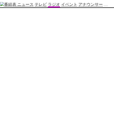
ニュース
テレビ
ラジオ
イベント
アナウンサー
テ
レ
ビ
番
組
表
OBS
制
作
番
組