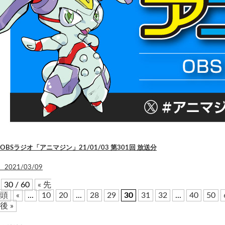
OBSラジオ「アニマジン」21/01/03 第301回 放送分
2021/03/09
30 / 60
« 先
頭
«
...
10
20
...
28
29
30
31
32
...
40
50
後 »