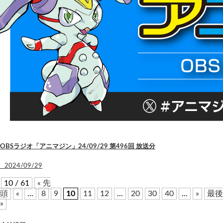
OBSラジオ「アニマジン」24/09/29 第496回 放送分
2024/09/29
10 / 61
« 先
頭
«
...
8
9
10
11
12
...
20
30
40
...
»
最後
»