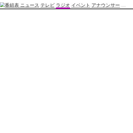
ニュース
テレビ
ラジオ
イベント
アナウンサー
テ
レ
ビ
番
組
表
OBS
制
作
番
組