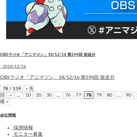
OBSラジオ「アニマジン」18/12/16 第194回 放送分
2018/12/16
OBSラジオ「アニマジン」18/12/16 第194回 放送分
78 / 159
« 先
頭
«
...
10
20
30
...
76
77
78
79
80
...
90
後 »
会社情報
採用情報
モニター募集