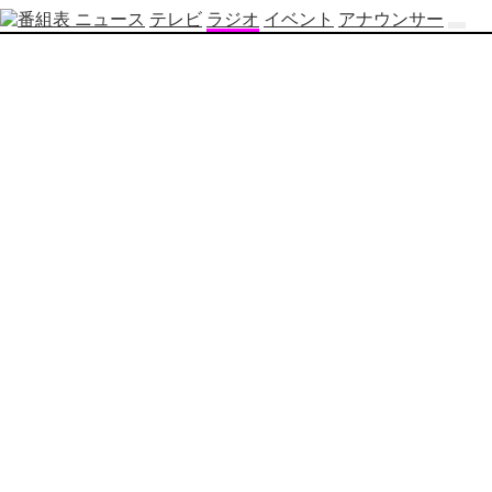
ニュース
テレビ
ラジオ
イベント
アナウンサー
テ
レ
ビ
番
組
表
OBS
制
作
番
組