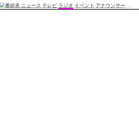
ニュース
テレビ
ラジオ
イベント
アナウンサー
テ
レ
ビ
番
組
表
OBS
制
作
番
組