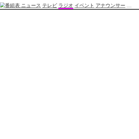
ニュース
テレビ
ラジオ
イベント
アナウンサー
テ
レ
ビ
番
組
表
OBS
制
作
番
組