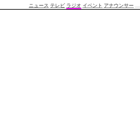
ニュース
テレビ
ラジオ
イベント
アナウンサー
テ
レ
ビ
番
組
表
OBS
制
作
番
組