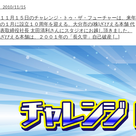
2010/11/15
１１月１５日のチャレンジ・トゥ・ザ・フューチャーは、来年
の１月に設立１０周年を迎える、大分市の(株)ざびえる本舗 代
表取締役社長 太田清利さんにスタジオにお越し頂きました。
ざびえる本舗は、２００１年の「長久堂」自己破産 […]