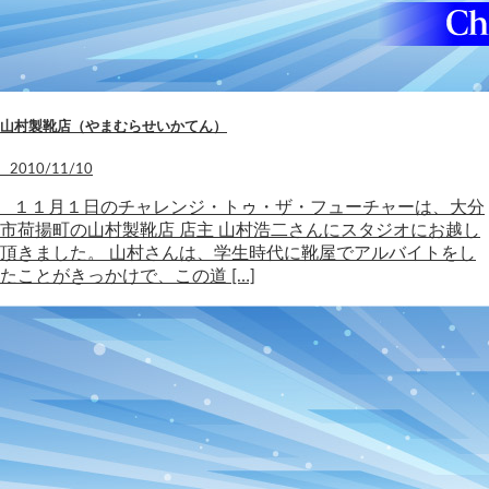
山村製靴店（やまむらせいかてん）
2010/11/10
１１月１日のチャレンジ・トゥ・ザ・フューチャーは、大分
市荷揚町の山村製靴店 店主 山村浩二さんにスタジオにお越し
頂きました。 山村さんは、学生時代に靴屋でアルバイトをし
たことがきっかけで、この道 […]