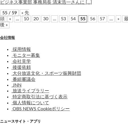
ビジネス事業部 事務局長 清末浩一さんに […]
55 / 59
« 先
頭
«
...
10
20
30
...
53
54
55
56
57
...
»
後 »
会社情報
採用情報
モニター募集
会社見学
後援依頼
大分放送文化・スポーツ振興財団
番組審議会
JNN
放送ライブラリー
特定商取引法に基づく表示
個人情報について
OBS NEWS Cookieポリシー
ニュースサイト・アプリ