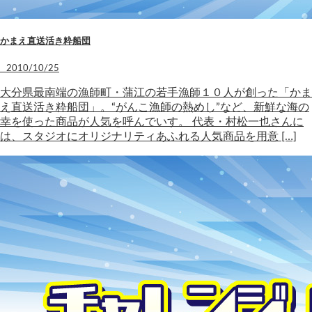
かまえ直送活き粋船団
2010/10/25
大分県最南端の漁師町・蒲江の若手漁師１０人が創った「かま
え直送活き粋船団」。“がんこ漁師の熱めし”など、新鮮な海の
幸を使った商品が人気を呼んでいす。 代表・村松一也さんに
は、スタジオにオリジナリティあふれる人気商品を用意 […]