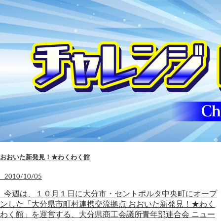
おおいた新発見！★わくわく館
2010/10/05
今週は、１０月１日に大分市・セントポルタ中央町にオープ
ンした「大分県市町村連携交流拠点 おおいた新発見！★わく
わく館」を運営する、大分県商工会議所青年部連合会 ニュー