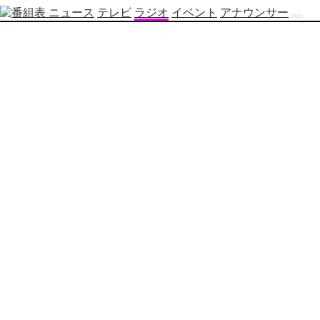
ニュース
テレビ
ラジオ
イベント
アナウンサー
テ
レ
ビ
番
組
表
OBS
制
作
番
組