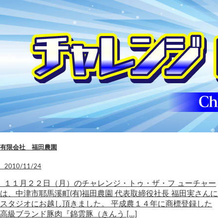
有限会社 福田農園
2010/11/24
１１月２２日（月）のチャレンジ・トゥ・ザ・フ ューチャー
は、中津市耶馬溪町(有)福田農園 代表取締役社長 福田実さんに
スタジオにお越し頂きました。 平成農１４年に商標登録した
高級ブランド豚肉『錦雲豚（きんう […]