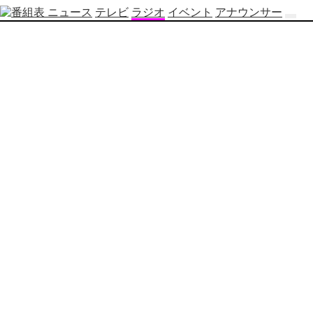
ニュース
テレビ
ラジオ
イベント
アナウンサー
テ
レ
ビ
番
組
表
OBS
制
作
番
組