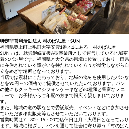
特定非営利活動法人 村のぱん屋・SUN
福岡県築上町上毛町大字安雲1番地1にある「村のぱん屋・
SUN」は、就労継続支援A型事業所として運営している地域密
着のパン屋です。福岡県と大分県の県境に位置しており、両県
に在住されている障がいを持たれている方々が就労しながら自
立をめざす場所となっております。
当店では素材にこだわっており、地域の食材を使用したパンな
どを90円～の価格でご提供させていただいております。パン
の他にもクッキーやシフォンケーキなど60種類と豊富なメニ
ューで、お子様からご年配の方まで幅広く親しまれておりま
す。
また、地域の道の駅などで委託販売、イベントなどに参加させ
ていただき移動販売等もさせていただいております。
営業時間は7：30～15：00で店休日は月・火曜日となっており
ます。地域に根ざし、パンを通じて社会に寄り添う「村のぱん