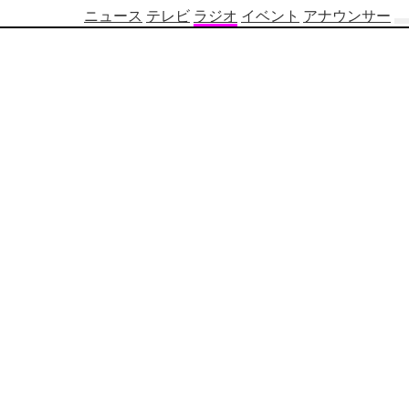
ニュース
テレビ
ラジオ
イベント
アナウンサー
テ
レ
ビ
番
組
表
OBS
制
作
番
組