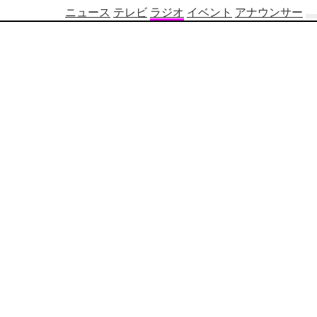
ニュース
テレビ
ラジオ
イベント
アナウンサー
テ
レ
ビ
番
組
表
OBS
制
作
番
組