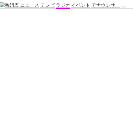
ニュース
テレビ
ラジオ
イベント
アナウンサー
テ
レ
ビ
番
組
表
OBS
制
作
番
組