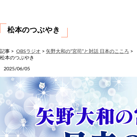
わ
せ
松本のつぶやき
記事 >
OBSラジオ
>
矢野大和の“宮司”と対話 日本のこころ
>
松本のつぶやき
2025/06/05