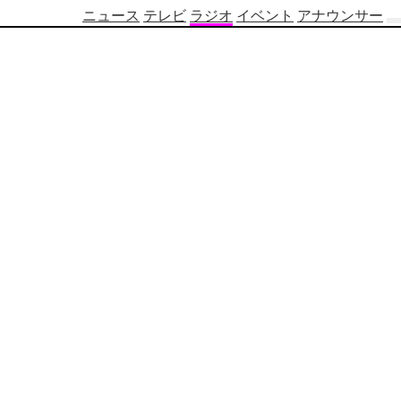
ニュース
テレビ
ラジオ
イベント
アナウンサー
テ
レ
ビ
番
組
表
OBS
制
作
番
組