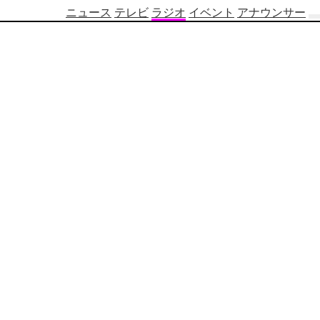
ニュース
テレビ
ラジオ
イベント
アナウンサー
テ
レ
ビ
番
組
表
OBS
制
作
番
組