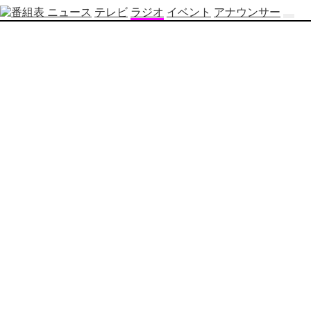
ニュース
テレビ
ラジオ
イベント
アナウンサー
テ
レ
ビ
番
組
表
OBS
制
作
番
組