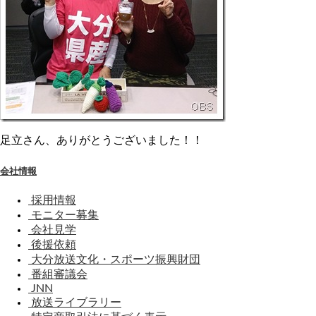
足立さん、ありがとうございました！！
会社情報
採用情報
モニター募集
会社見学
後援依頼
大分放送文化・スポーツ振興財団
番組審議会
JNN
放送ライブラリー