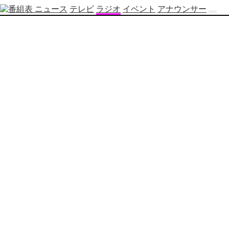
ニュース
テレビ
ラジオ
イベント
アナウンサー
テ
レ
ビ
番
組
表
OBS
制
作
番
組