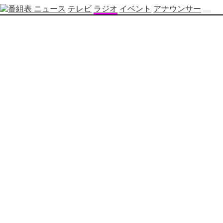
ニュース
テレビ
ラジオ
イベント
アナウンサー
テ
レ
ビ
番
組
表
OBS
制
作
番
組