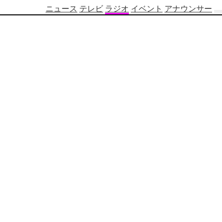
ニュース
テレビ
ラジオ
イベント
アナウンサー
テ
レ
ビ
番
組
表
OBS
制
作
番
組