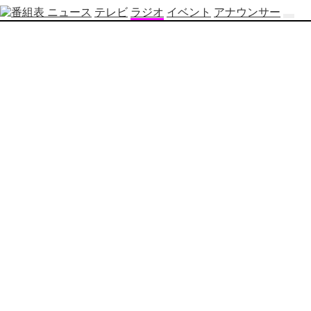
ニュース
テレビ
ラジオ
イベント
アナウンサー
テ
レ
ビ
番
組
表
OBS
制
作
番
組