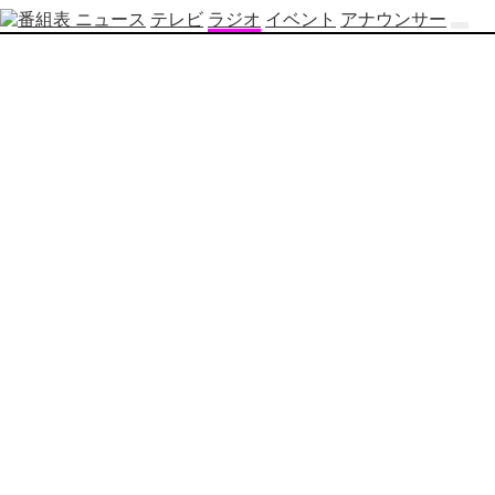
ニュース
テレビ
ラジオ
イベント
アナウンサー
テ
レ
ビ
番
組
表
OBS
制
作
番
組