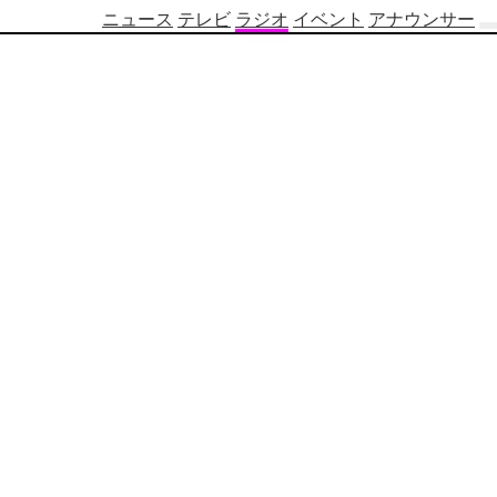
ニュース
テレビ
ラジオ
イベント
アナウンサー
テ
レ
ビ
番
組
表
OBS
制
作
番
組