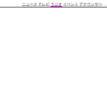
ニュース
テレビ
ラジオ
イベント
アナウンサー
テ
レ
ビ
番
組
表
OBS
制
作
番
組