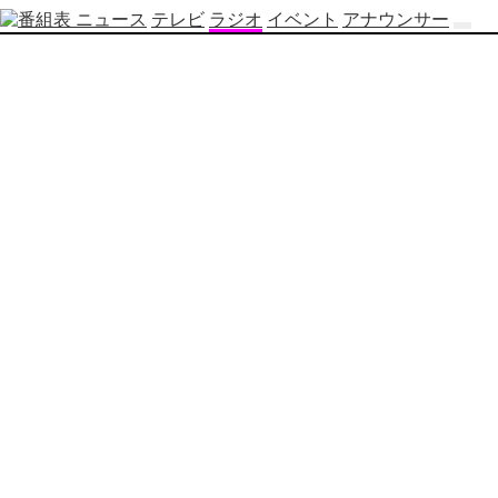
ニュース
テレビ
ラジオ
イベント
アナウンサー
テ
レ
ビ
番
組
表
OBS
制
作
番
組