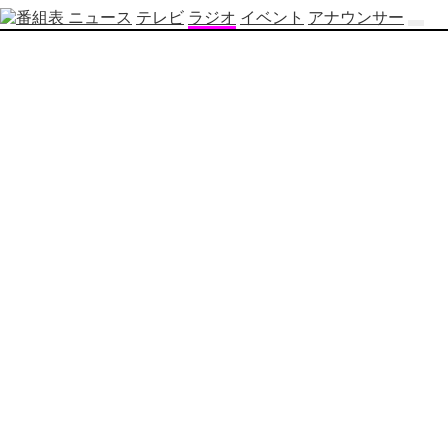
ニュース
テレビ
ラジオ
イベント
アナウンサー
テ
レ
ビ
番
組
表
OBS
制
作
番
組