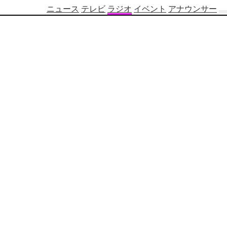
ニュース
テレビ
ラジオ
イベント
アナウンサー
テ
レ
ビ
番
組
表
OBS
制
作
番
組