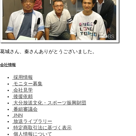
葛城さん、秦さんありがとうございました。
会社情報
採用情報
モニター募集
会社見学
後援依頼
大分放送文化・スポーツ振興財団
番組審議会
JNN
放送ライブラリー
特定商取引法に基づく表示
個人情報について