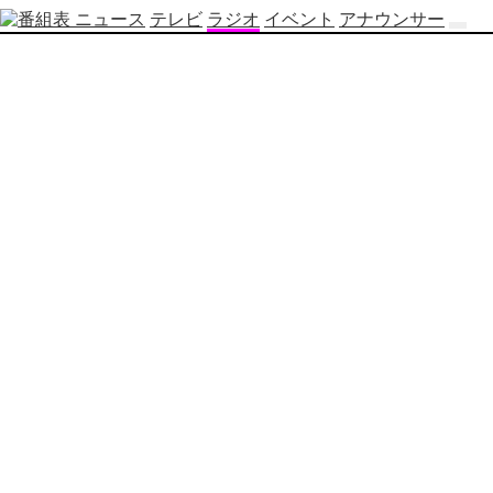
ニュース
テレビ
ラジオ
イベント
アナウンサー
テ
レ
ビ
番
組
表
OBS
制
作
番
組