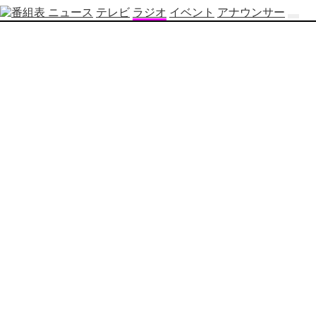
ニュース
テレビ
ラジオ
イベント
アナウンサー
テ
レ
ビ
番
組
表
OBS
制
作
番
組