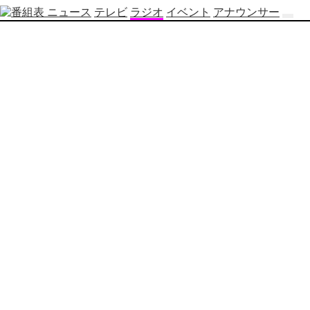
ニュース
テレビ
ラジオ
イベント
アナウンサー
テ
レ
ビ
番
組
表
OBS
制
作
番
組