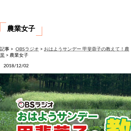
わ
せ
農業女子
記事 >
OBSラジオ
>
おはようサンデー 甲斐蓉子の教えて！農
業
>
農業女子
2018/12/02