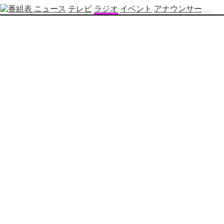
ニュース
テレビ
ラジオ
イベント
アナウンサー
テ
レ
ビ
番
組
表
OBS
制
作
番
組