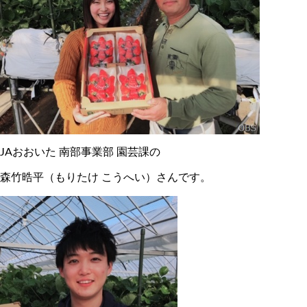
JAおおいた 南部事業部 園芸課の
森竹晧平（もりたけ こうへい）さんです。