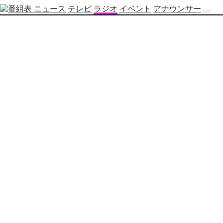
ニュース
テレビ
ラジオ
イベント
アナウンサー
テ
レ
ビ
番
組
表
OBS
制
作
番
組