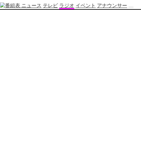
ニュース
テレビ
ラジオ
イベント
アナウンサー
テ
レ
ビ
番
組
表
OBS
制
作
番
組