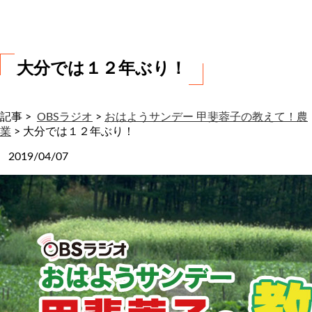
わ
せ
大分では１２年ぶり！
記事 >
OBSラジオ
>
おはようサンデー 甲斐蓉子の教えて！農
業
>
大分では１２年ぶり！
2019/04/07