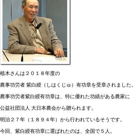
植木さんは２０１８年度の
農事功労者 紫白綬（しはくじゅ）有功章を受章されました。
農事功労者紫白綬有功章は、特に優れた功績がある農家に
公益社団法人 大日本農会から贈られます。
明治２７年（１８９４年）から行われているそうです。
今回、紫白綬有功章に選ばれたのは、全国で５人。