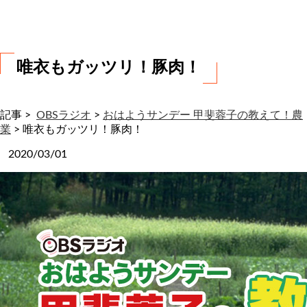
わ
せ
唯衣もガッツリ！豚肉！
記事 >
OBSラジオ
>
おはようサンデー 甲斐蓉子の教えて！農
業
>
唯衣もガッツリ！豚肉！
2020/03/01