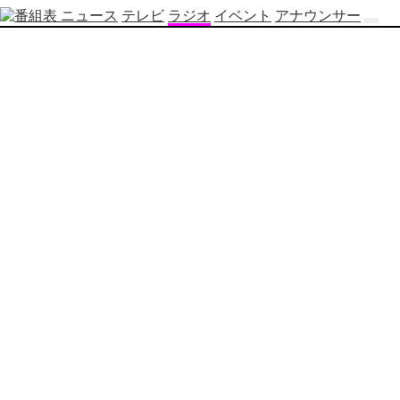
ニュース
テレビ
ラジオ
イベント
アナウンサー
テ
レ
ビ
番
組
表
OBS
制
作
番
組