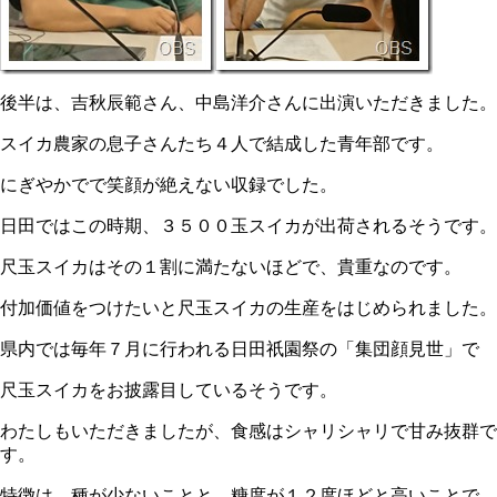
後半は、吉秋辰範さん、中島洋介さんに出演いただきました。
スイカ農家の息子さんたち４人で結成した青年部です。
にぎやかでで笑顔が絶えない収録でした。
日田ではこの時期、３５００玉スイカが出荷されるそうです。
尺玉スイカはその１割に満たないほどで、貴重なのです。
付加価値をつけたいと尺玉スイカの生産をはじめられました。
県内では毎年７月に行われる日田祇園祭の「集団顔見世」で
尺玉スイカをお披露目しているそうです。
わたしもいただきましたが、食感はシャリシャリで甘み抜群で
す。
特徴は、種が少ないことと、糖度が１２度ほどと高いことで