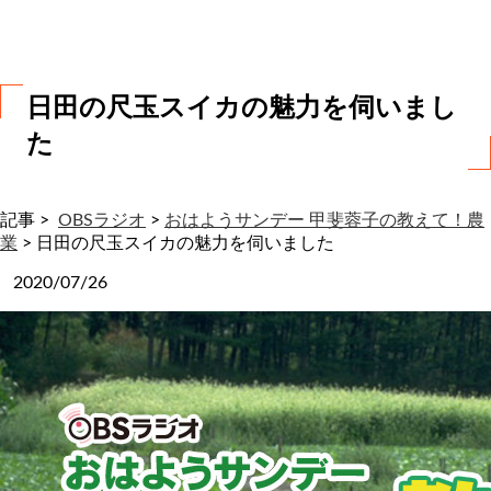
わ
せ
日田の尺玉スイカの魅力を伺いまし
た
記事 >
OBSラジオ
>
おはようサンデー 甲斐蓉子の教えて！農
業
>
日田の尺玉スイカの魅力を伺いました
2020/07/26