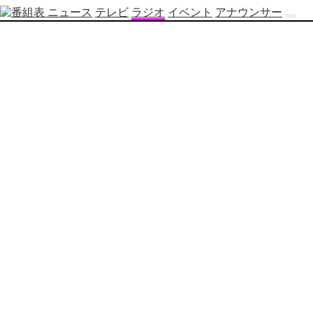
ニュース
テレビ
ラジオ
イベント
アナウンサー
テ
レ
ビ
番
組
表
OBS
制
作
番
組