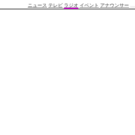
ニュース
テレビ
ラジオ
イベント
アナウンサー
テ
レ
ビ
番
組
表
OBS
制
作
番
組