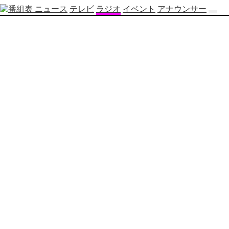
ニュース
テレビ
ラジオ
イベント
アナウンサー
テ
レ
ビ
番
組
表
OBS
制
作
番
組