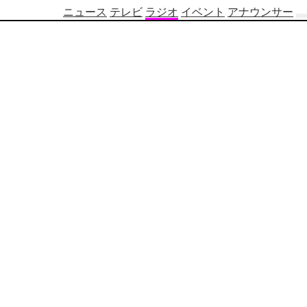
ニュース
テレビ
ラジオ
イベント
アナウンサー
テ
レ
ビ
番
組
表
OBS
制
作
番
組