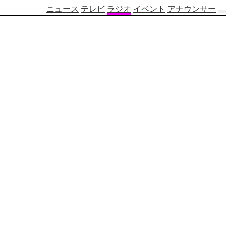
ニュース
テレビ
ラジオ
イベント
アナウンサー
テ
レ
ビ
番
組
表
OBS
制
作
番
組