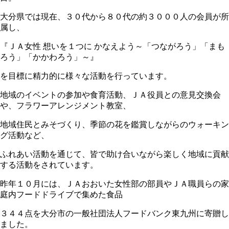
大分県では現在、３０代から８０代の約３０００人の会員が所
属し、
『ＪＡ女性 想いを１つに かなえよう～「つながろう」「まも
ろう」「かかわろう」～』
を目標に精力的に様々な活動を行っています。
地域のイベントの参加や食育活動、ＪＡ役員との意見交換会
や、フラワーアレンジメント教室、
地域住民とみそづくり、季節の花を鑑賞しながらのウォーキン
グ活動など、
ふれあい活動を通じて、皆で助け合いながら楽しく地域に貢献
する活動をされています。
昨年１０月には、ＪＡおおいた女性部の部員やＪＡ職員らの家
庭内フードドライブで集めた食品
３４４点を大分市の一般社団法人フードバンク東九州に寄贈し
ました。