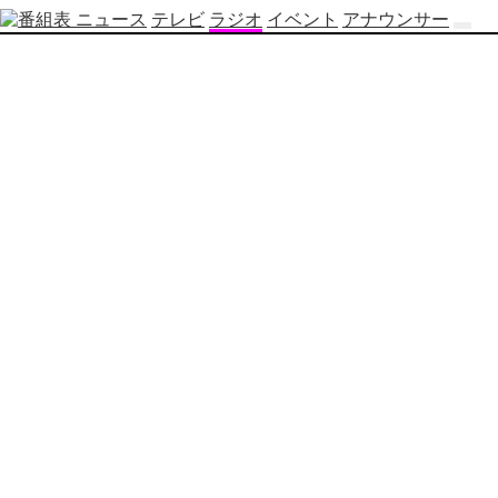
ニュース
テレビ
ラジオ
イベント
アナウンサー
テ
レ
ビ
番
組
表
OBS
制
作
番
組