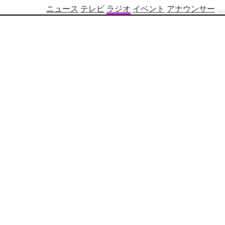
ニュース
テレビ
ラジオ
イベント
アナウンサー
テ
レ
ビ
番
組
表
OBS
制
作
番
組